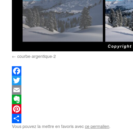
courbe-argentique-2
Facebook
Twitter
Email
Evernote
Pinterest
Vous pouvez la mettre en favoris avec
ce permalien
.
Partager