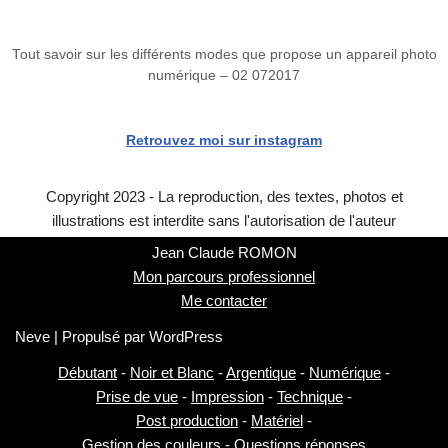
Tout savoir sur les différents modes que propose un appareil photo
numérique – 02 072017
Retrouvez moi sur instagram
Copyright 2023 - La reproduction, des textes, photos et
illustrations est interdite sans l'autorisation de l'auteur
Jean Claude ROMON
Mon parcours professionnel
Me contacter
Neve
| Propulsé par
WordPress
Débutant
-
Noir et Blanc
-
Argentique
-
Numérique
-
Prise de vue
-
Impression
-
Technique
-
Post production
-
Matériel
-
Gestion des couleurs
-
Questions réponses